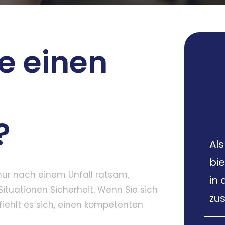
e einen
?
Als
bi
 nur nach einem Unfall ratsam,
in
ituationen Sicherheit. Wenn Sie sich
zus
fiehlt es sich, einen kompetenten