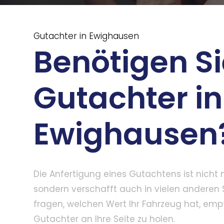
Gutachter in Ewighausen
Benötigen Si
Gutachter in
Ewighausen
Die Anfertigung eines Gutachtens ist nicht
sondern verschafft auch in vielen anderen S
fragen, welchen Wert Ihr Fahrzeug hat, emp
Gutachter an Ihre Seite zu holen.