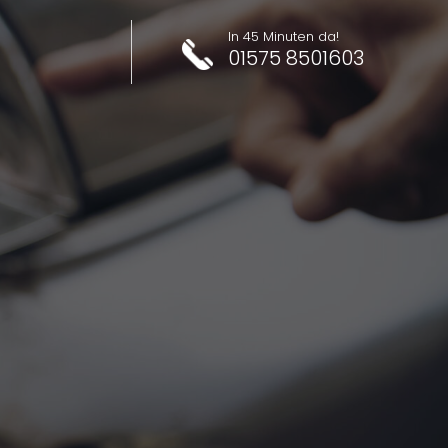
In 45 Minuten da!
01575 8501603