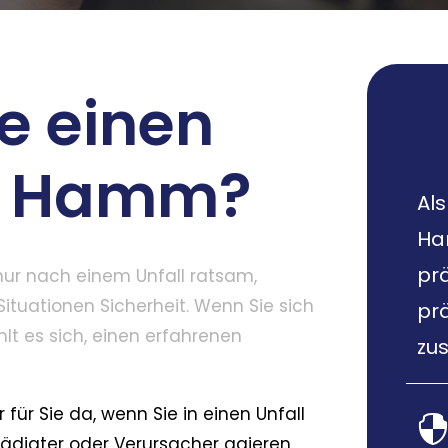
e einen
in Hamm?
Als
Ha
pr
 nur nach einem Unfall ratsam,
ituationen Sicherheit. Wenn Sie sich
pr
ehlt es sich, einen erfahrenen
zus
 für Sie da, wenn Sie in einen Unfall
chädigter oder Verursacher agieren,