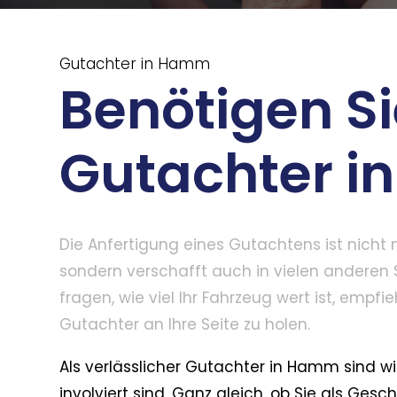
Gutachter in Hamm
Benötigen Si
Gutachter 
Die Anfertigung eines Gutachtens ist nicht
sondern verschafft auch in vielen anderen S
fragen, wie viel Ihr Fahrzeug wert ist, empfi
Gutachter an Ihre Seite zu holen.
Als verlässlicher Gutachter in Hamm sind wir
involviert sind. Ganz gleich, ob Sie als Ges