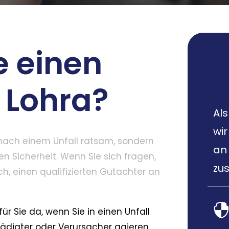
e einen
 Lohra?
Als
wir
r nach einem Unfall ratsam, sondern
an
en Sicherheit. Wenn Sie sich fragen,
zus
ich, einen qualifizierten Gutachter an
für Sie da, wenn Sie in einen Unfall
chädigter oder Verursacher agieren,