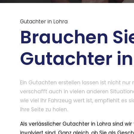
Gutachter in Lohra
Brauchen Si
Gutachter in
Ein Gutachten erstellen lassen ist nicht nu
verschafft auch in vielen anderen Situation
wie viel Ihr Fahrzeug wert ist, empfiehlt es s
Ihre Seite zu holen.
Als verlässlicher Gutachter in Lohra sind wir 
involviert sind. Ganz gleich, ob Sie als Ges