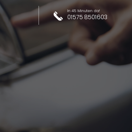
In 45 Minuten da!
01575 8501603