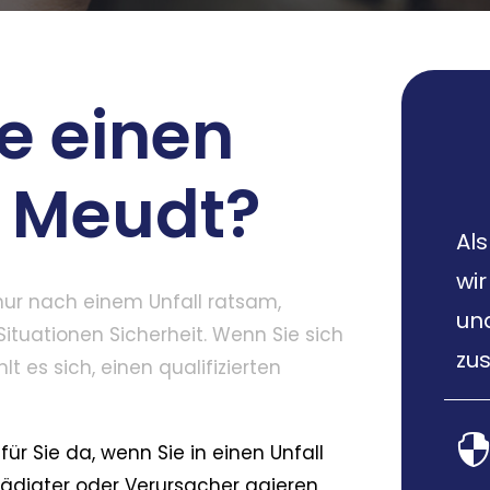
e einen
n Meudt?
Als
wi
 nur nach einem Unfall ratsam,
un
ituationen Sicherheit. Wenn Sie sich
zus
lt es sich, einen qualifizierten
für Sie da, wenn Sie in einen Unfall
chädigter oder Verursacher agieren,