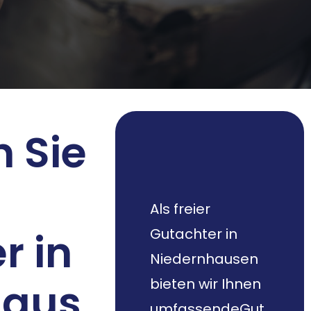
 Sie
Als freier
r in
Gutachter in
Niedernhausen
haus
bieten wir Ihnen
umfassendeGut