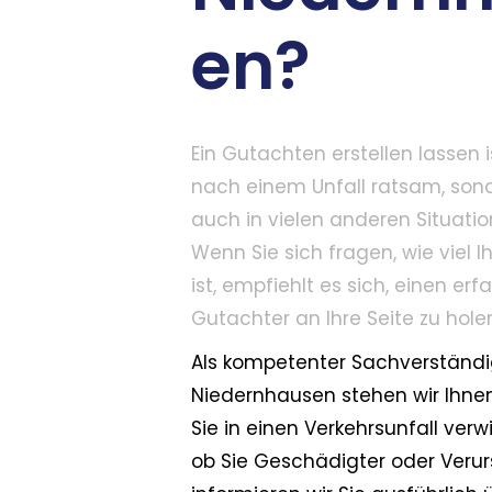
en?
Ein Gutachten erstellen lassen i
nach einem Unfall ratsam, son
auch in vielen anderen Situatio
Wenn Sie sich fragen, wie viel I
ist, empfiehlt es sich, einen er
Gutachter an Ihre Seite zu hole
Als kompetenter Sachverständi
Niedernhausen stehen wir Ihnen z
Sie in einen Verkehrsunfall verwi
ob Sie Geschädigter oder Verur