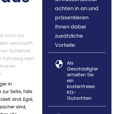
achten in an und
präsentieren
Ihnen dabei
zusätzliche
st nicht nur
dern verschafft
Vorteile:
nen Sicherheit.
hr Fahrzeug wert
Als

fahrenen
Geschädigter
n.
erhalten Sie
ein
ger in
kostenfreies
ur Seite, falls
Kfz-
Gutachten
ckelt sind. Egal,
sacher sind,