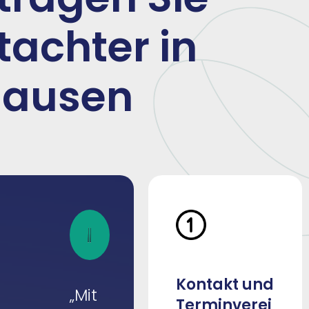
tachter in
hausen
Kontakt und
„Mit
Terminverei