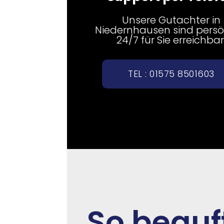
Unsere Gutachter in
Niedernhausen sind persö
24/7 für Sie erreichbar
TEL : 01575 8501603
So beauf