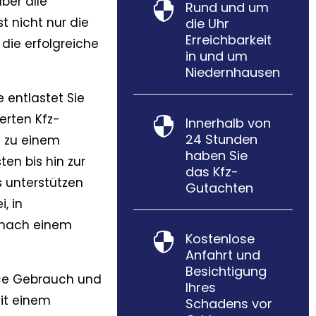
über alle
Rund und um

t nicht nur die
die Uhr
Erreichbarkeit
die erfolgreiche
in und um
Niedernhausen
e entlastet Sie
ierten Kfz-
Innerhalb von

24 Stunden
n zu einem
haben Sie
en bis hin zur
das Kfz-
 unterstützen
Gutachten
, in
 nach einem
Kostenlose

Anfahrt und
Besichtigung
ce Gebrauch und
Ihres
it einem
Schadens vor