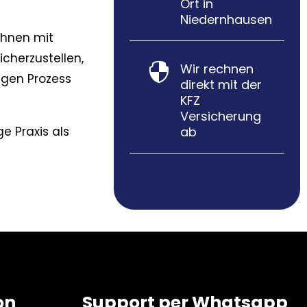
Ort in
Niedernhausen
Ihnen mit
icherzustellen,
Wir rechnen

igen Prozess
direkt mit der
KFZ
Versicherung
ab
e Praxis als
on
Support per Whatsapp