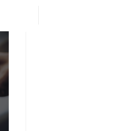
In 45 Minuten da!
01575 8501603