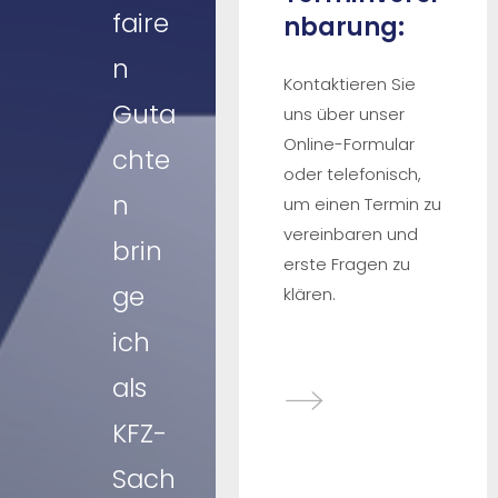
faire
nbarung:
n
Kontaktieren Sie
Guta
uns über unser
Online-Formular
chte
oder telefonisch,
n
um einen Termin zu
vereinbaren und
brin
erste Fragen zu
ge
klären.
ich
als
KFZ-
Sach