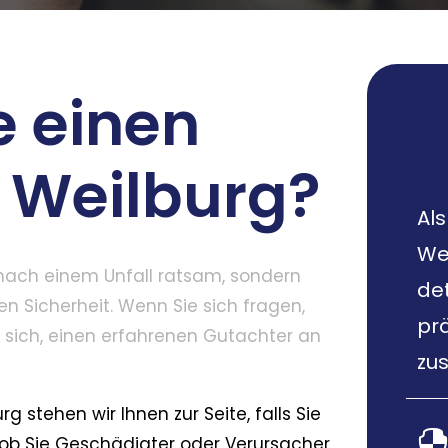
e einen
n Weilburg?
Al
Wei
r nach einem Unfall ratsam, sondern
det
en Sicherheit. Wenn Sie sich fragen,
pr
s sich, einen erfahrenen Gutachter an
zus
g stehen wir Ihnen zur Seite, falls Sie
l, ob Sie Geschädigter oder Verursacher