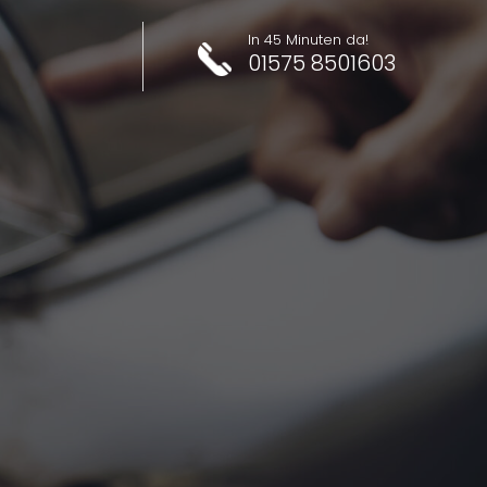
In 45 Minuten da!
01575 8501603