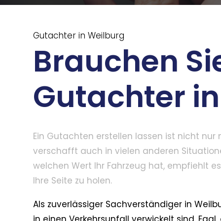
Gutachter in Weilburg
Brauchen Si
Gutachter i
Ein Gutachten erstellen lassen ist nicht nu
verschafft auch in vielen anderen Situation
welchen Wert Ihr Fahrzeug hat, empfiehlt e
Ihre Seite zu holen.
Als zuverlässiger Sachverständiger in Weilbur
in einen Verkehrsunfall verwickelt sind. Ega