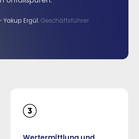
in Unfallspuren.“
– Yakup Ergül.
Geschäftsführer
Wertermittlung und