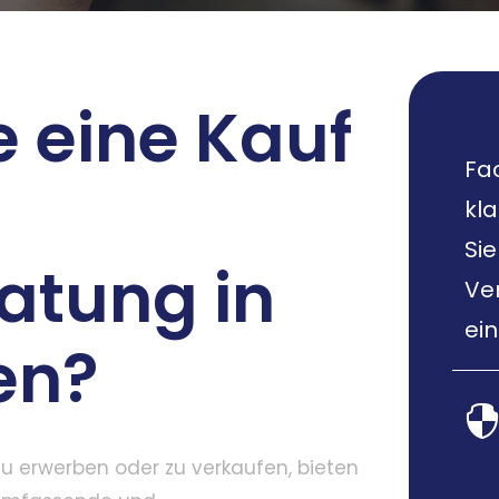
 eine Kauf
Fa
kla
Sie
atung in
Ve
ei
en?
zu erwerben oder zu verkaufen, bieten