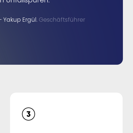
in Unfallspuren.“
– Yakup Ergül.
Geschäftsführer