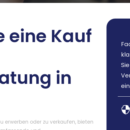
 eine Kauf
Fa
kla
Sie
atung in
Ve
ei
zu erwerben oder zu verkaufen, bieten