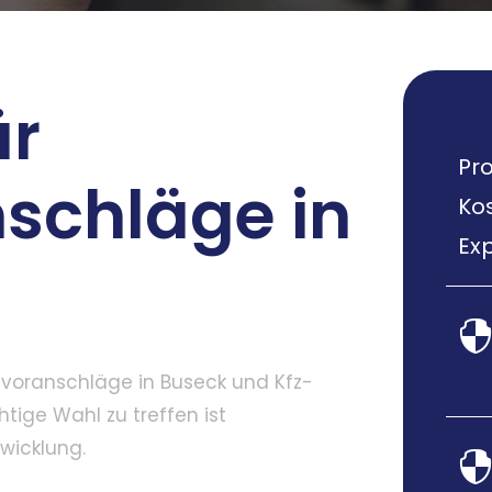
ür
Pro
schläge in
Ko
Exp
nvoranschläge in Buseck und Kfz-
tige Wahl zu treffen ist
wicklung.