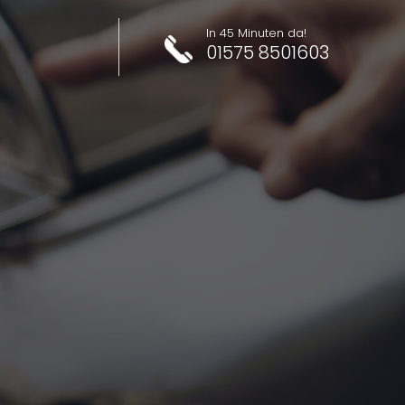
In 45 Minuten da!
01575 8501603