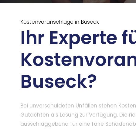
Kostenvoranschläge in Buseck
Ihr Experte f
Kostenvoran
Buseck?
Bei unverschuldeten Unfällen stehen Koste
Gutachten als Lösung zur Verfügung. Die rich
ausschlaggebend für eine faire Schadenab