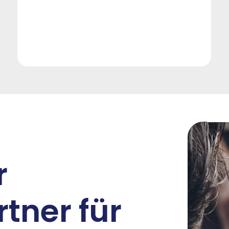
r
tner für