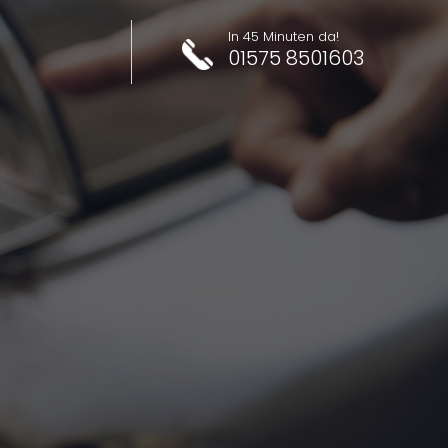
In 45 Minuten da!
01575 8501603