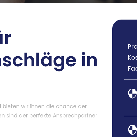
ür
Pro
schläge in
Ko
Fac
 bieten wir ihnen die chance der
en sind der perfekte Ansprechpartner