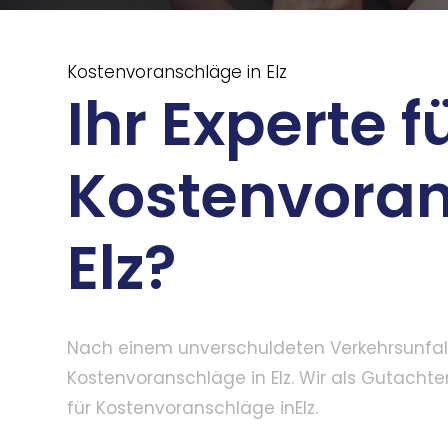
Kostenvoranschläge in Elz
Ihr Experte f
Kostenvoran
Elz?
Nach einem unverschuldeten Verkehrsunfall 
Kostenvoranschläge in Elz. Wir als Gutachte
für Kostenvoranschläge inElz.