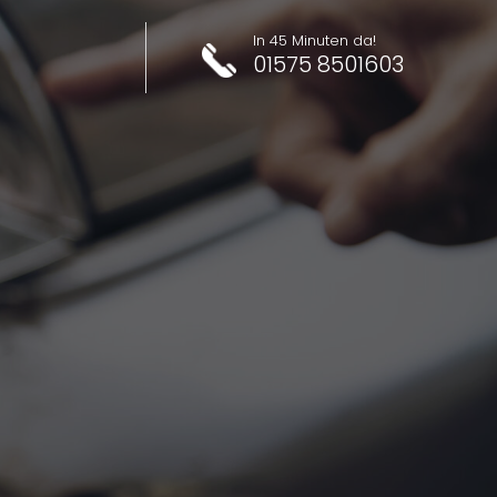
In 45 Minuten da!
01575 8501603