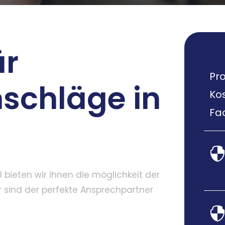
ür
Pro
schläge in
Ko
Fac
bieten wir ihnen die möglichkeit der
r sind der perfekte Ansprechpartner