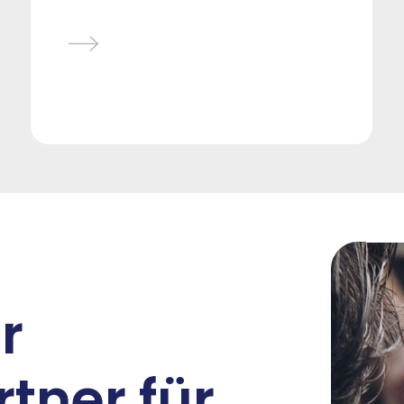
r
tner für