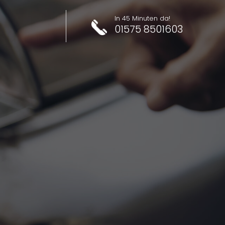
In 45 Minuten da!
01575 8501603