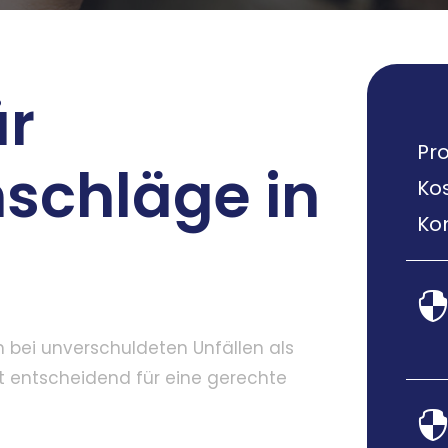
ür
Pro
schläge in
Ko
Kom
 bei unverschuldeten Unfällen als
ist entscheidend für eine gerechte