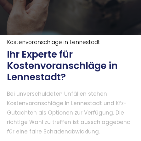
Kostenvoranschläge in Lennestadt
Ihr Experte für
Kostenvoranschläge in
Lennestadt?
Bei unverschuldeten Unfällen stehen
Kostenvoranschläge in Lennestadt und Kfz-
Gutachten als Optionen zur Verfügung. Die
richtige Wahl zu treffen ist ausschlaggebend
für eine faire Schadenabwicklung.