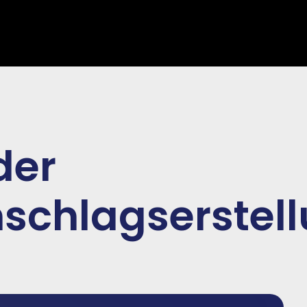
der
schlagserstell