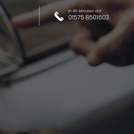
In 45 Minuten da!
01575 8501603