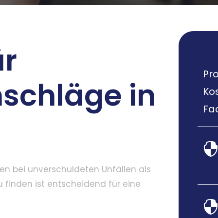
ür
Pro
schläge in
Ko
Fac
en bei unverschuldeten Unfällen als
 finden ist entscheidend für eine