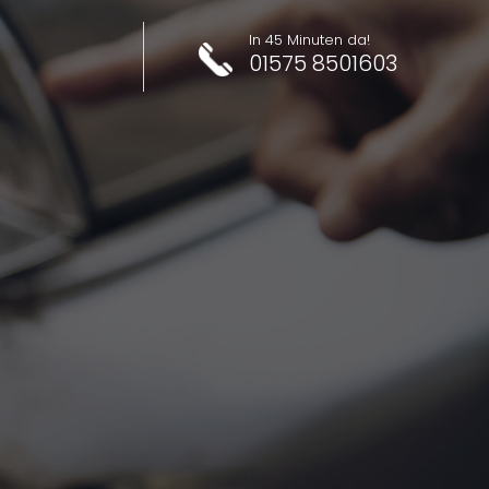
In 45 Minuten da!
01575 8501603