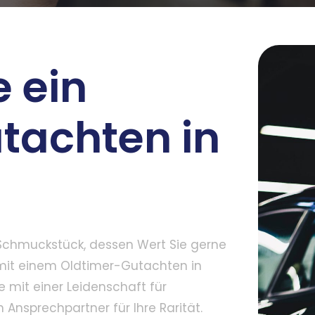
 ein
tachten in
s Schmuckstück, dessen Wert Sie gerne
mit einem Oldtimer-Gutachten in
 mit einer Leidenschaft für
n Ansprechpartner für Ihre Rarität.