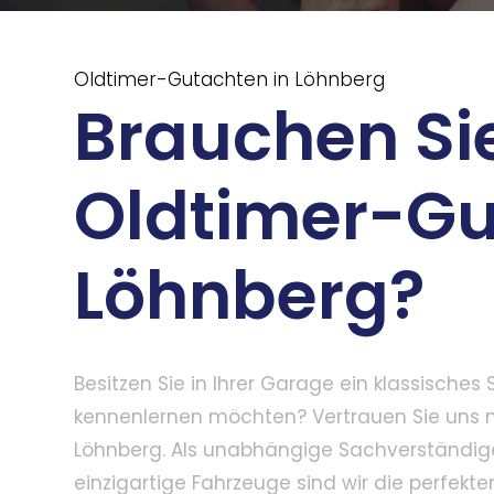
Oldtimer-Gutachten in Löhnberg
Brauchen Sie
Oldtimer-Gu
Löhnberg?
Besitzen Sie in Ihrer Garage ein klassische
kennenlernen möchten? Vertrauen Sie uns 
Löhnberg. Als unabhängige Sachverständige
einzigartige Fahrzeuge sind wir die perfekte