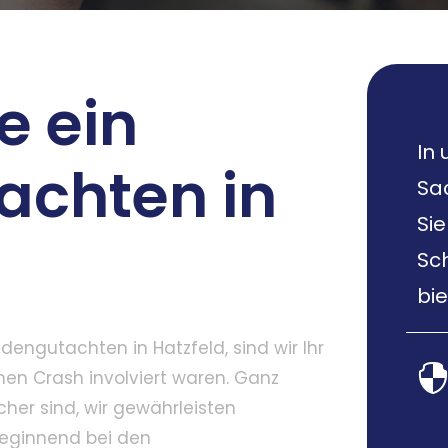
e ein
In 
achten in
Sac
Sie
Sc
bie
ngutachten in Hatzfeld, sind wir Ihr
inen Crash involviert waren. Ganz
acher sind, wir gewährleisten
beginnend bei den