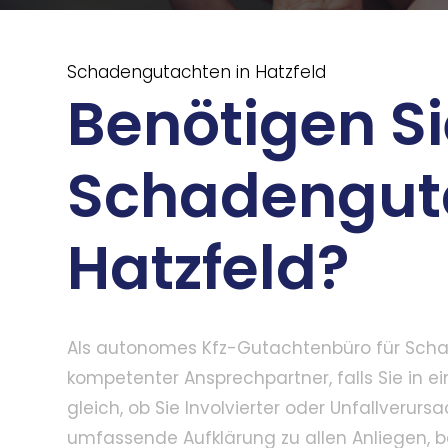
Schadengutachten in Hatzfeld
Benötigen Si
Schadengut
Hatzfeld?
Als autonomes Kfz-Gutachtenbüro für Schade
kompetenter Ansprechpartner, falls Sie in e
gleich, ob Sie Involvierter oder Unfallverurs
umfassende Aufklärung zu allen Anliegen, 