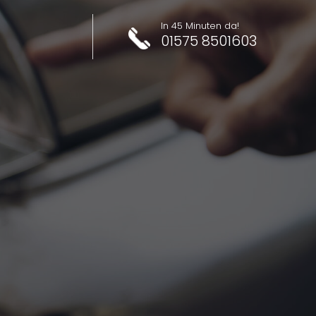
In 45 Minuten da!
01575 8501603