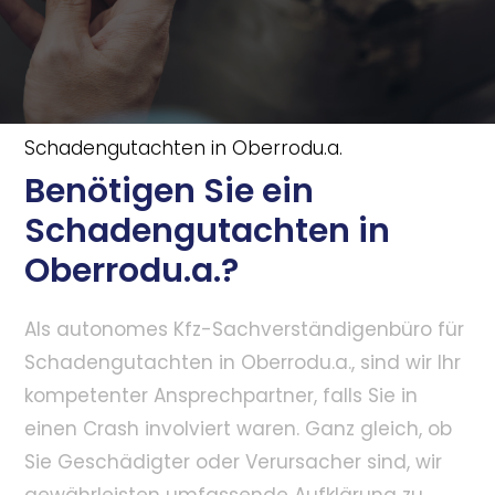
Schadengutachten in Oberrodu.a.
Benötigen Sie ein
Schadengutachten in
Oberrodu.a.?
Als autonomes Kfz-Sachverständigenbüro für
Schadengutachten in Oberrodu.a., sind wir Ihr
kompetenter Ansprechpartner, falls Sie in
einen Crash involviert waren. Ganz gleich, ob
Sie Geschädigter oder Verursacher sind, wir