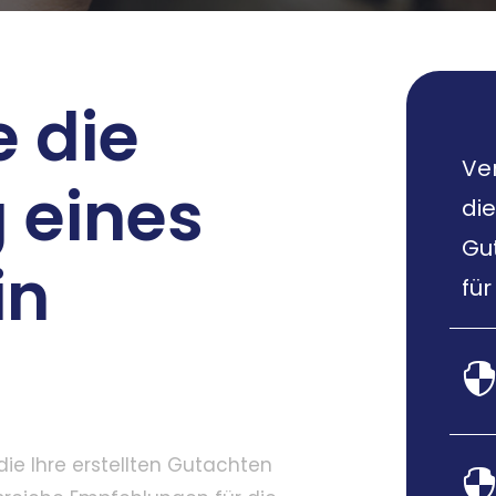
 die
Ver
 eines
die
Gu
in
für
die Ihre erstellten Gutachten