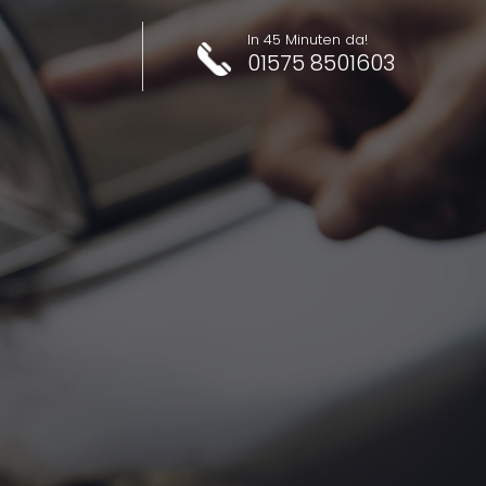
In 45 Minuten da!
01575 8501603