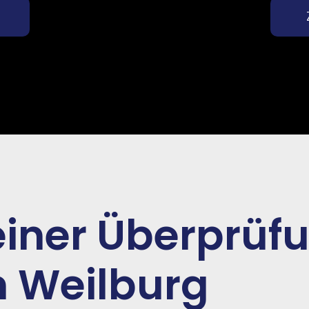
einer Überprüf
n Weilburg