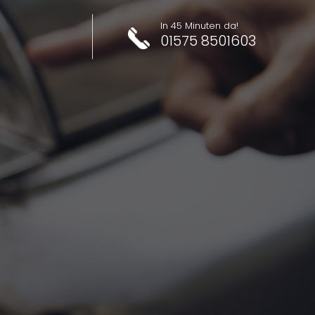
In 45 Minuten da!
01575 8501603