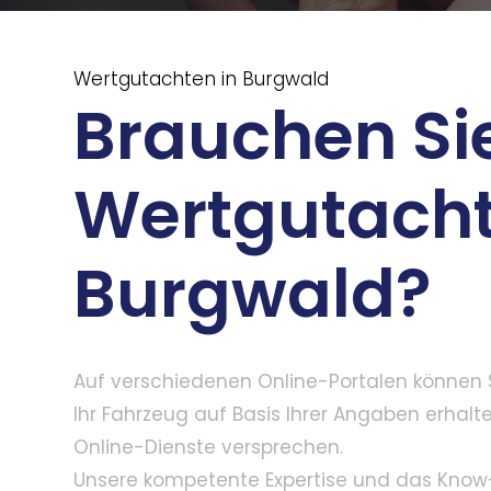
Wertgutachten in Burgwald
Brauchen Sie
Wertgutacht
Burgwald?
Auf verschiedenen Online-Portalen können 
Ihr Fahrzeug auf Basis Ihrer Angaben erhalte
Online-Dienste versprechen.
Unsere kompetente Expertise und das Kno