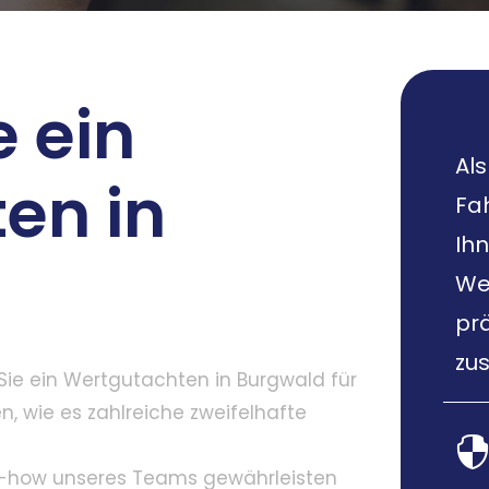
 ein
Als
en in
Fa
Ihn
We
pr
zus
Sie ein Wertgutachten in Burgwald für
n, wie es zahlreiche zweifelhafte
w-how unseres Teams gewährleisten