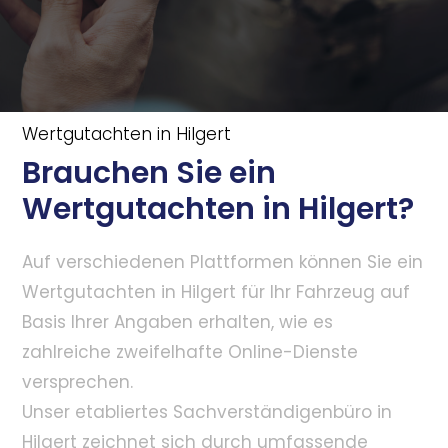
Wertgutachten in Hilgert
Brauchen Sie ein
Wertgutachten in Hilgert?
Auf verschiedenen Plattformen können Sie ein
Wertgutachten in Hilgert für Ihr Fahrzeug auf
Basis Ihrer Angaben erhalten, wie es
zahlreiche zweifelhafte Online-Dienste
versprechen.
Unser etabliertes Sachverständigenbüro in
Hilgert zeichnet sich durch umfassende