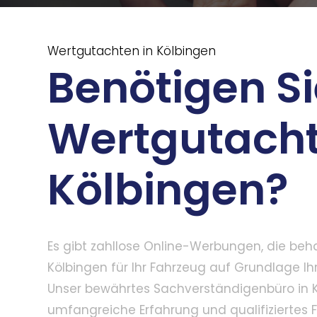
Wertgutachten in Kölbingen
Benötigen Si
Wertgutacht
Kölbingen?
Es gibt zahllose Online-Werbungen, die beh
Kölbingen für Ihr Fahrzeug auf Grundlage Ih
Unser bewährtes Sachverständigenbüro in 
umfangreiche Erfahrung und qualifiziertes 