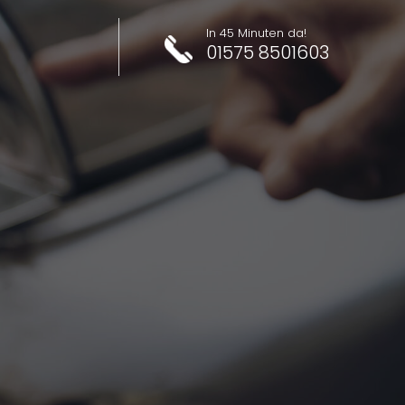
In 45 Minuten da!
01575 8501603