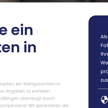
e ein
Als
en in
Fa
Ih
We
pr
zus
aupten, ein Wertgutachten in
rer Angaben zu erstellen.
Kölbingen überzeugt durch
Fachpersonal. Wir garantieren die