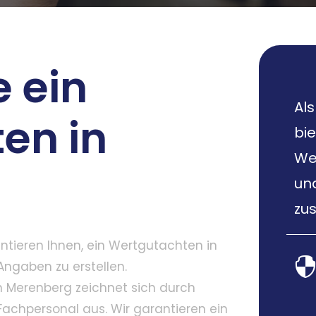
 ein
Al
en in
bie
We
un
zus
tieren Ihnen, ein Wertgutachten in
 Angaben zu erstellen.
 Merenberg zeichnet sich durch
achpersonal aus. Wir garantieren ein