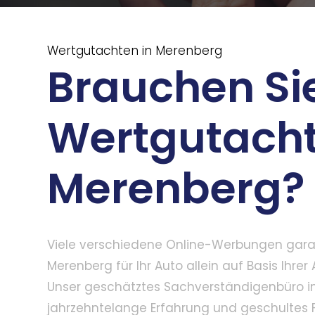
Wertgutachten in Merenberg
Brauchen Sie
Wertgutacht
Merenberg?
Viele verschiedene Online-Werbungen garan
Merenberg für Ihr Auto allein auf Basis Ihrer
Unser geschätztes Sachverständigenbüro in
jahrzehntelange Erfahrung und geschultes F