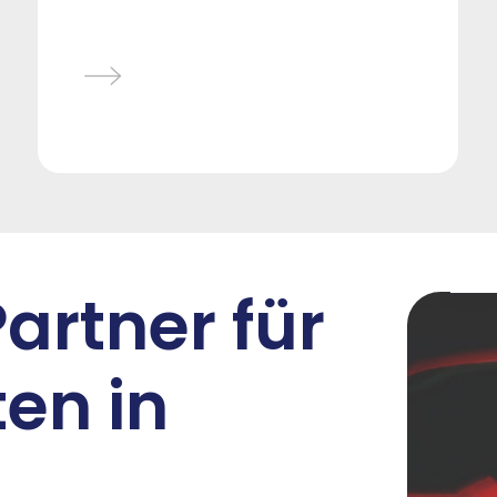
Partner für
en in